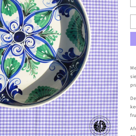
Me
si
pr
De
ke
fr
Af