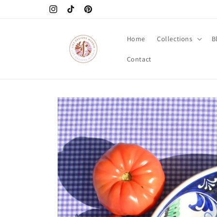
Skip to
Instagram
TikTok
Pinterest
content
Home
Collections
B
Contact
Skip to
product
information