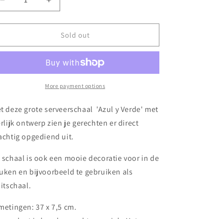
Decrease
Increase
o
quantity
quantity
n
for
for
Serveerschaal
Serveerschaal
Sold out
-
-
Azul
Azul
y
y
Verde
Verde
More payment options
t deze grote serveerschaal 'Azul y Verde' met
erlijk ontwerp
zien je gerechten er direct
achtig opgediend uit.
 schaal is ook een mooie decoratie voor in de
uken en bijvoorbeeld te gebruiken als
uitschaal.
metingen: 37 x 7,5 cm.