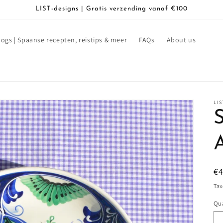
LIST-designs | Gratis verzending vanaf €100
logs | Spaanse recepten, reistips & meer
FAQs
About us
LIS
S
R
€
pr
Tax
Qua