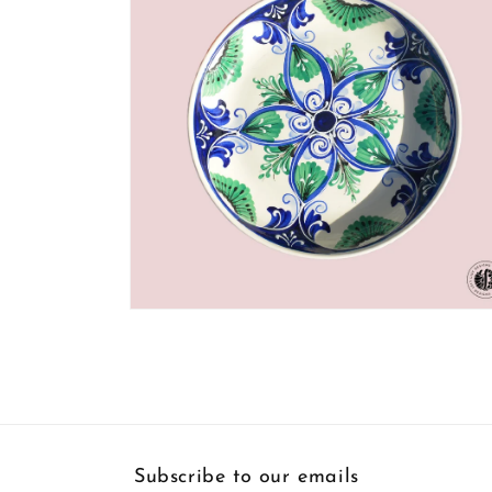
Open
media
4
in
modal
Subscribe to our emails